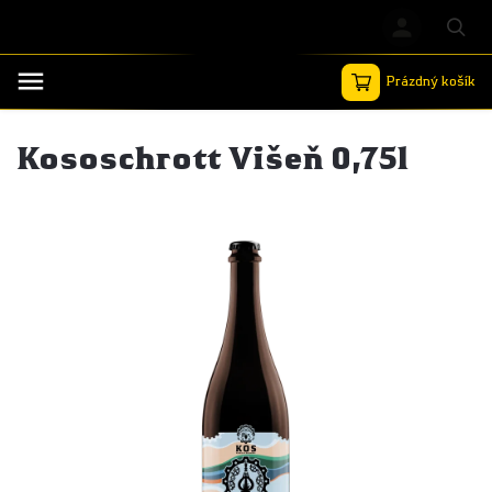
Prázdný košík
Hledat
Kososchrott Višeň 0,75l