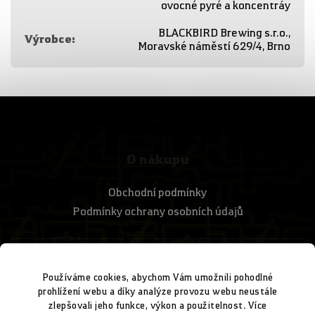
ovocné pyré a koncentráy
BLACKBIRD Brewing s.r.o.,
Výrobce
:
Moravské náměstí 629/4, Brno
O nákupu
Obchodní podmínky
Podmínky ochrany osobních údajů
Kontakt
Používáme cookies, abychom Vám umožnili pohodlné
+420 728 304 711
prohlížení webu a díky analýze provozu webu neustále
zlepšovali jeho funkce, výkon a použitelnost
.
Více