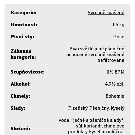
Kategorie
:
Svrchně kvašené
Hmotnost
:
1.5 kg
Pivní sty
:
Gose
Pivo světlé plné pšeničné
Zákonná
ochucené svrchně kvašené
kategorie
:
nefiltrované
Stupňovitost
:
11% EPM
Alkohol
:
4,9% obj.
Chmely
:
Bohemie
Slady
:
Plzeňský, Pšeničný, Kyselý
voda, *ječné a pšeničné slady*,
sůl, koriandr, chmelové
Složení
:
produkty, kyselina mléčná,