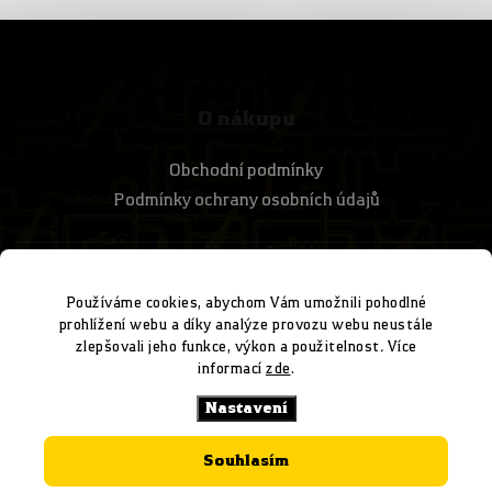
O nákupu
Obchodní podmínky
Podmínky ochrany osobních údajů
Kontakt
Používáme cookies, abychom Vám umožnili pohodlné
+420 728 304 711
prohlížení webu a díky analýze provozu webu neustále
zlepšovali jeho funkce, výkon a použitelnost
.
Více
informací
zde
.
Přijímáme online platby
Nastavení
Souhlasím